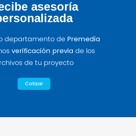
ecibe asesoría
personalizada
ro departamento de
Premedia
mos
verificación previa
de los
rchivos de tu proyecto
Cotizar