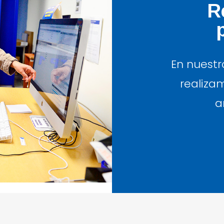
R
En nuest
realiza
a