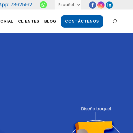
App: 78625162
nillos
TORIAL
CLIENTES
BLOG
CONTÁCTENOS
nillos