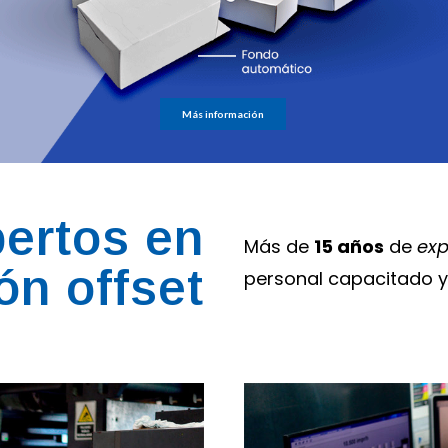
Más información
ertos en
Más de
15 años
de
exp
ón offset
personal capacitado 