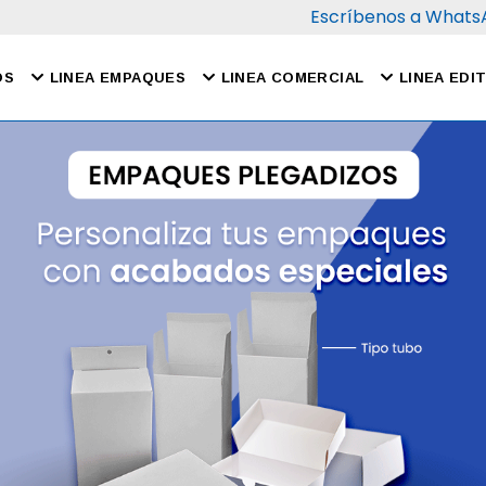
Escríbenos a Whats
Empaques Plegadizos
Revistas
Libros
Etiquetas
Catálogos
Cuader
OS
LINEA EMPAQUES
LINEA COMERCIAL
LINEA EDI
Material Publicitario
Empaques Plegadizos
Revistas
Libros
Etiquetas
Catálogos
Cuader
Material Publicitario