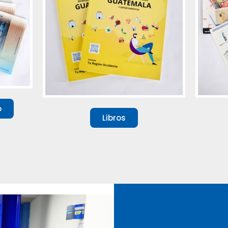
o
Libros